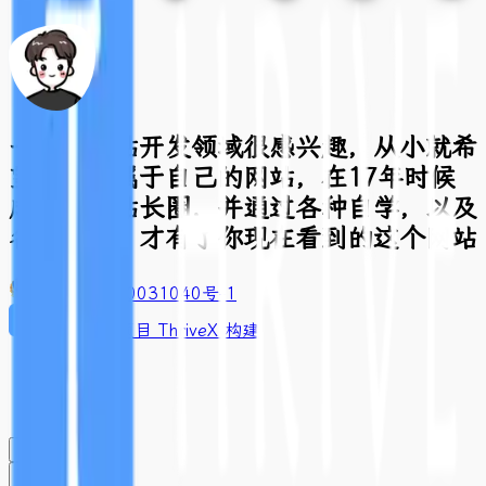
一直对网站开发领域很感兴趣，从小就希
望有一个属于自己的网站，在17年时候
成功进入站长圈，并通过各种自学，以及
各种折腾，才有了你现在看到的这个网站
豫ICP备2020031040号-1
基于开源项目 ThriveX 构建
闪念