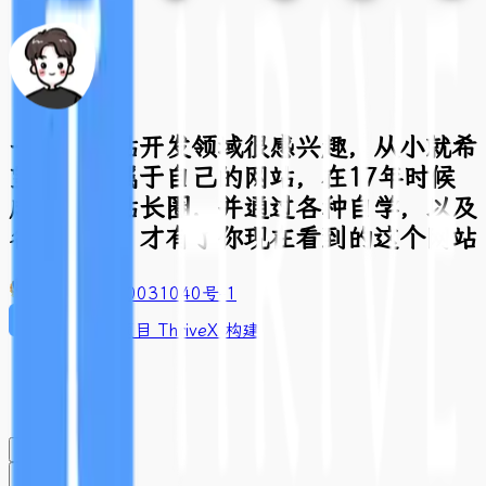
一直对网站开发领域很感兴趣，从小就希
望有一个属于自己的网站，在17年时候
成功进入站长圈，并通过各种自学，以及
各种折腾，才有了你现在看到的这个网站
豫ICP备2020031040号-1
基于开源项目 ThriveX 构建
闪念