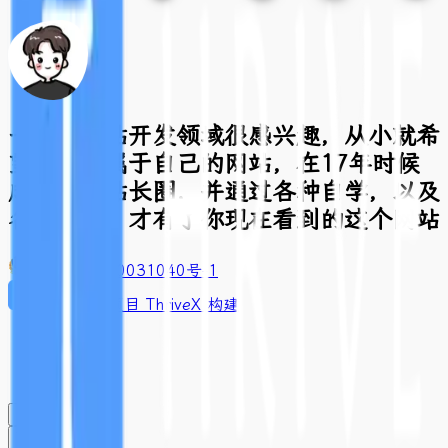
一直对网站开发领域很感兴趣，从小就希
望有一个属于自己的网站，在17年时候
成功进入站长圈，并通过各种自学，以及
各种折腾，才有了你现在看到的这个网站
豫ICP备2020031040号-1
基于开源项目 ThriveX 构建
闪念