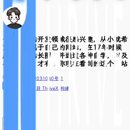
一直对网站开发领域很感兴趣，从小就希
望有一个属于自己的网站，在17年时候
成功进入站长圈，并通过各种自学，以及
各种折腾，才有了你现在看到的这个网站
豫ICP备2020031040号-1
基于开源项目 ThriveX 构建
闪念