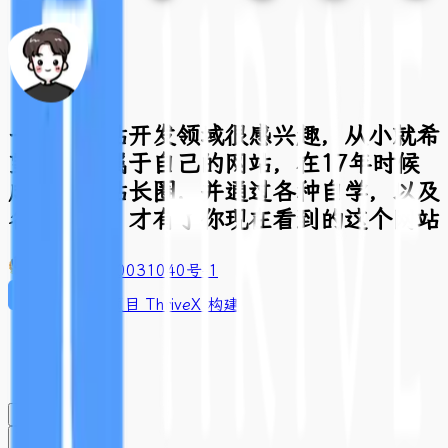
一直对网站开发领域很感兴趣，从小就希
望有一个属于自己的网站，在17年时候
成功进入站长圈，并通过各种自学，以及
各种折腾，才有了你现在看到的这个网站
豫ICP备2020031040号-1
基于开源项目 ThriveX 构建
闪念