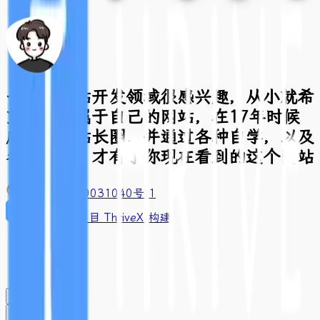
一直对网站开发领域很感兴趣，从小就希
望有一个属于自己的网站，在17年时候
成功进入站长圈，并通过各种自学，以及
各种折腾，才有了你现在看到的这个网站
豫ICP备2020031040号-1
基于开源项目 ThriveX 构建
闪念