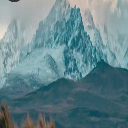
一直对网站开发领域很感兴趣，从小就希
望有一个属于自己的网站，在17年时候
成功进入站长圈，并通过各种自学，以及
各种折腾，才有了你现在看到的这个网站
豫ICP备2020031040号-1
基于开源项目 ThriveX 构建
闪念